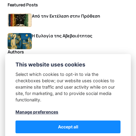
Featured Posts
Από την Εκτέλεση στην Πρόθεση
Η Ευλογία της Αβεβαιότητας
Authors
This website uses cookies
Χρήστος Χιώτης
Post: 50
Select which cookies to opt-in to via the
Recommended Topics
checkboxes below; our website uses cookies to
examine site traffic and user activity while on our
(48)
(4)
(5)
Blog
Δράσεις
Ομιλίες - Παρουσιάσεις
site, for marketing, and to provide social media
functionality.
Manage preferences
© Χρήστος Χιώτης 2025
Accept all