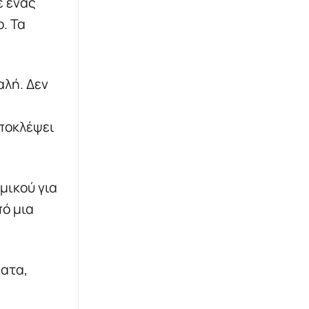
ε ένας
. Τα
αλή. Δεν
υποκλέψει
μικού για
ό μια
ματα,