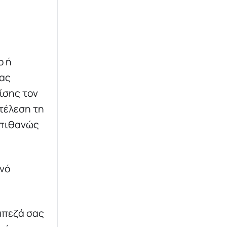
ο ή
ιας
ίσης τον
κτέλεση τη
, πιθανώς
ινό
άπεζά σας