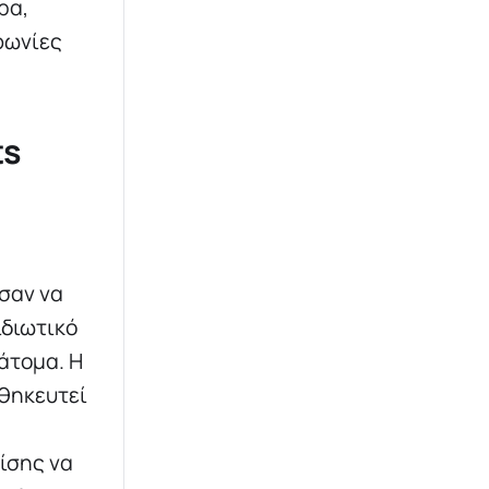
ρα,
φωνίες
ts
σαν να
ιδιωτικό
άτομα. Η
θηκευτεί
ίσης να