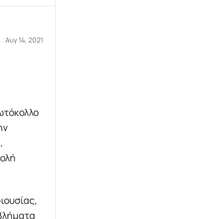
Αυγ 14, 2021
ρωτόκολλο
ην
,
βολή
ιουσίας,
οβλήματα