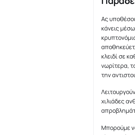
Παράδει
Ας υποθέσου
κάνεις μέσω
κρυπτονόμισ
αποθηκεύετα
κλειδί σε κ
νωρίτερα, τ
την αντιστο
Λειτουργούν
χιλιάδες αν
απροβλημάτι
Μπορούμε να