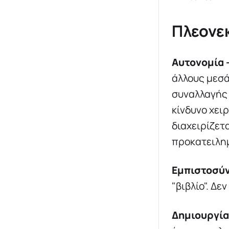
Πλεονε
Αυτονομία 
άλλους μεσά
συναλλαγής 
κίνδυνο χει
διαχειρίζετ
προκατειλημ
Εμπιστοσύ
"βιβλίο". Δε
Δημιουργία