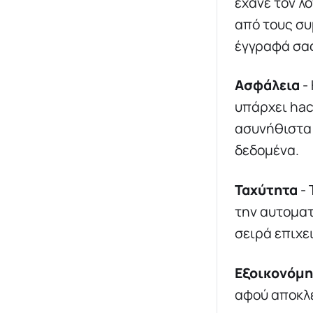
έχανε τον λ
από τους συ
έγγραφά σας
Ασφάλεια
-
υπάρχει hac
ασυνήθιστα 
δεδομένα.
Ταχύτητα
- 
την αυτοματ
σειρά επιχε
Εξοικονόμ
αφού αποκλε