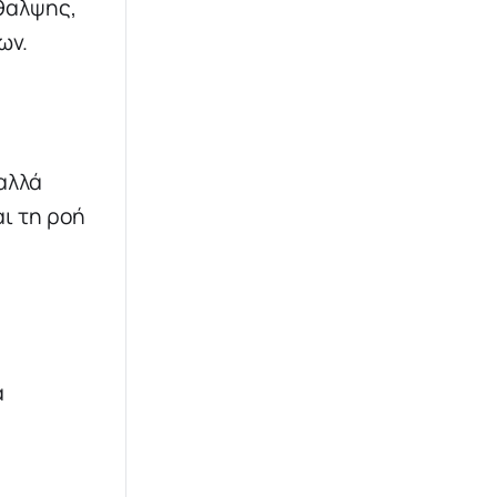
ίθαλψης,
ων.
 αλλά
ι τη ροή
α