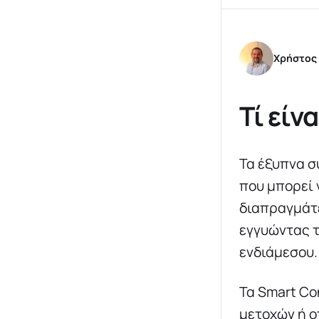
Χρήστος
Τί είν
Τα έξυπνα σ
που μπορεί
διαπραγμάτε
εγγυώντας τ
ενδιάμεσου.
Τα Smart Co
μετοχών ή ο