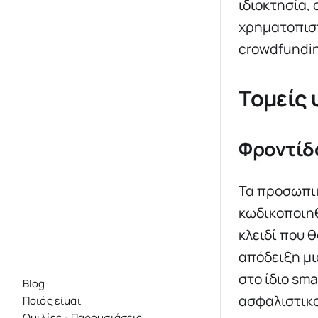
ιδιοκτησία,
χρηματοπιστ
crowdfundi
Τομείς 
Φροντίδα
Τα προσωπικ
κωδικοποιηθ
κλειδί που 
απόδειξη μ
στο ίδιο sm
Blog
ασφαλιστικο
Ποιός είμαι
Ομιλίες - Παρουσιάσεις