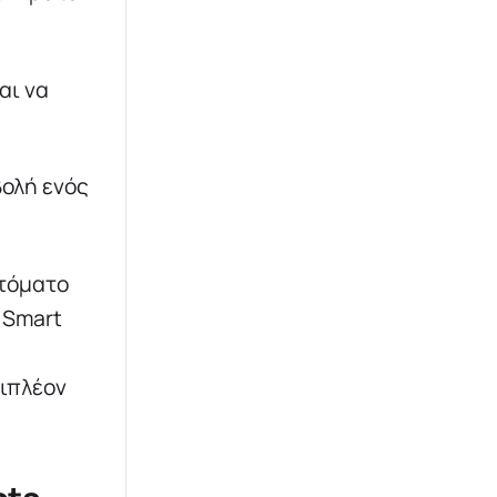
αι να
βολή ενός
υτόματο
 Smart
ς
πιπλέον