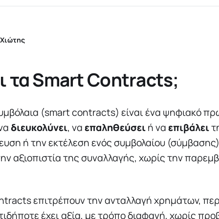
 Χιώτης
αι τα Smart Contracts;
υμβόλαια (smart contracts) είναι ένα ψηφιακό π
 να
διευκολύνει
, να
επαληθεύσει
ή να
επιβάλει
τ
υση ή την εκτέλεση ενός συμβολαίου (σύμβασης)
ην αξιοπιστία της συναλλαγής, χωρίς την παρεμ
ntracts επιτρέπουν την ανταλλαγή χρημάτων, περ
τιδήποτε έχει αξία, με τρόπο διαφανή, χωρίς πρ