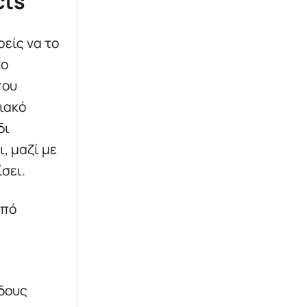
cts
ρείς να το
χο
που
ιακό
δι
, μαζί με
σει.
από
ίδους