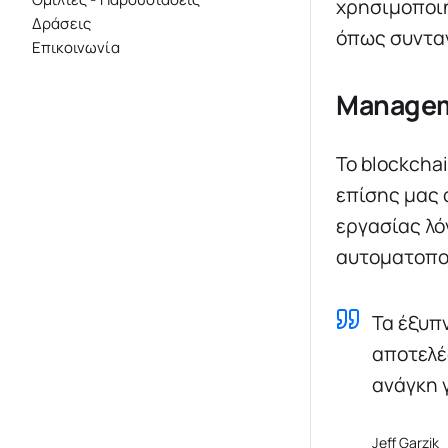
χρησιμοποιη
Δράσεις
όπως συντα
Επικοινωνία
Managem
Το blockcha
επίσης μας 
εργασίας λό
αυτοματοπο
Τα έξυπ
αποτελέ
ανάγκη 
Jeff Garzik