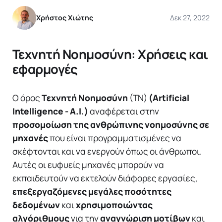
Χρήστος Χιώτης
Δεκ 27, 2022
Τεχνητή Νοημοσύνη: Χρήσεις και
εφαρμογές
Ο όρος
Τεχνητή Νοημοσύνη
(ΤΝ)
(Artificial
Intelligence - A.I.)
αναφέρεται στην
προσομοίωση της ανθρώπινης νοημοσύνης σε
μηχανές
που είναι προγραμματισμένες να
σκέφτονται και να ενεργούν όπως οι άνθρωποι.
Αυτές οι ευφυείς μηχανές μπορούν να
εκπαιδευτούν να εκτελούν διάφορες εργασίες,
επεξεργαζόμενες μεγάλες ποσότητες
δεδομένων
και
χρησιμοποιώντας
αλγόριθμους
για την
αναγνώριση μοτίβων
και