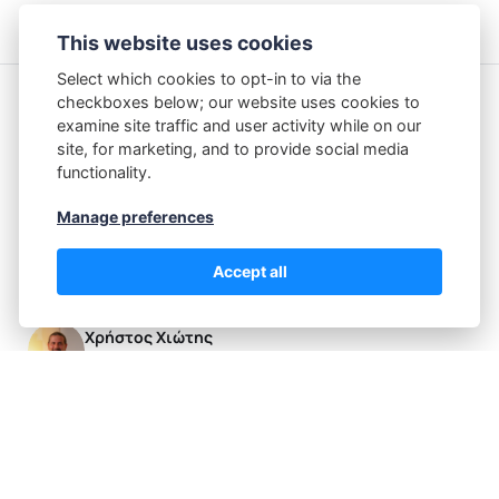
μηχανή να εκπαιδεύεται με…
This website uses cookies
Select which cookies to opt-in to via the
checkboxes below; our website uses cookies to
Featured Posts
examine site traffic and user activity while on our
site, for marketing, and to provide social media
Από την Εκτέλεση στην Πρόθεση
functionality.
Manage preferences
Η Ευλογία της Αβεβαιότητας
Accept all
Authors
Χρήστος Χιώτης
Post: 50
Recommended Topics
(48)
(4)
(5)
Blog
Δράσεις
Ομιλίες - Παρουσιάσεις