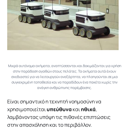
Μικρά αυτόνομα οχήματα, αναπτύσσονται και δοκιμάζονται για χρήση
στην παράδοση αγαθών στους πελάτες. Τα οχήματα αυτά έχουν
σχεδιαστεί για να λειτουργούν ανεξάρτητα, να πλοηγούνται σε μια
συγκεκριμένη τοποθεσία και να παραδίδουν ένα πακέτο χωρίς την
ανάγκη ανθρώπινης παρέμβασης.
Είναι σημαντικό η τεχνητή νοημοσύνη να
χρησιμοποιείται
υπεύθυνα
και
ηθικά
,
λαμβάνοντας υπόψη τις πιθανές επιπτώσεις
στην απασχόληση και το περιβάλλον.