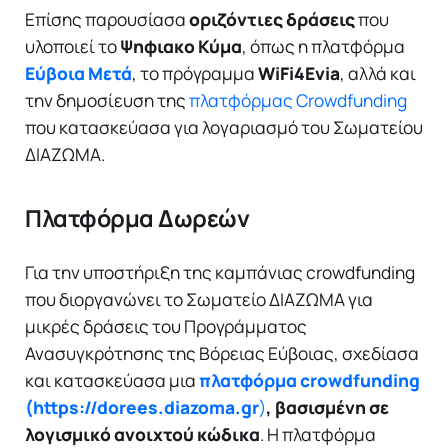
Επίσης παρουσίασα
οριζόντιες δράσεις
που
υλοποιεί το
Ψηφιακο Κύμα
, όπως η πλατφόρμα
Εύβοια Μετά
, το πρόγραμμα
WiFi4Evia
, αλλά και
την δημοσίευση της
πλατφόρμας Crowdfunding
που κατασκεύασα για λογαριασμό του Σωματείου
ΔΙΑΖΩΜΑ.
Πλατφόρμα Δωρεών
Για την υποστήριξη της καμπάνιας crowdfunding
που διοργανώνει το Σωματείο ΔΙΑΖΩΜΑ για
μικρές δράσεις του Προγράμματος
Ανασυγκρότησης της Βόρειας Εύβοιας, σχεδίασα
και κατασκεύασα μια
πλατφόρμα crowdfunding
(https://dorees.diazoma.gr
)
, βασισμένη σε
λογισμικό ανοιχτού κώδικα
. Η πλατφόρμα