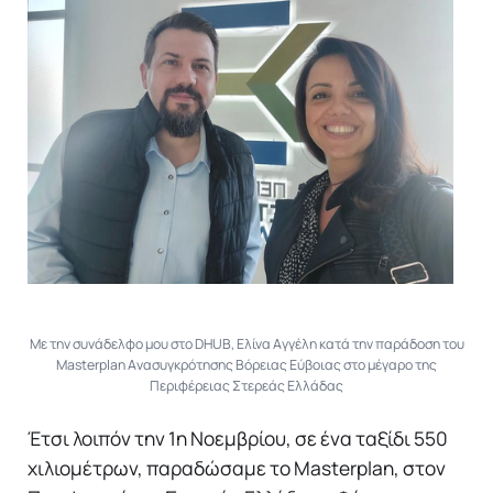
Με την συνάδελφο μου στο DHUB, Ελίνα Αγγέλη κατά την παράδοση του
Masterplan Ανασυγκρότησης Βόρειας Εύβοιας στο μέγαρο της
Περιφέρειας Στερεάς Ελλάδας
Έτσι λοιπόν την 1η Νοεμβρίου, σε ένα ταξίδι 550
χιλιομέτρων, παραδώσαμε το Masterplan, στον