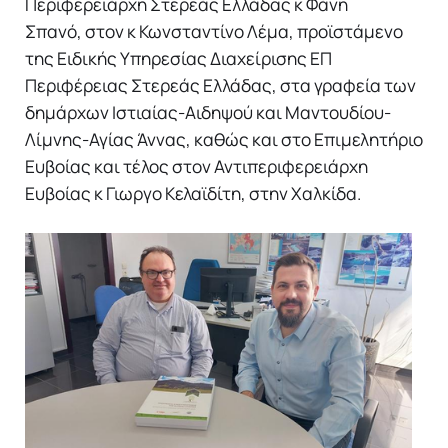
Περιφερειάρχη Στερεάς Ελλάδας κ Φάνη
Σπανό, στον κ Κωνσταντίνο Λέμα, προϊστάμενο
της Ειδικής Υπηρεσίας Διαχείρισης ΕΠ
Περιφέρειας Στερεάς Ελλάδας, στα γραφεία των
δημάρχων Ιστιαίας-Αιδηψού και Μαντουδίου-
Λίμνης-Αγίας Άννας, καθώς και στο Επιμελητήριο
Ευβοίας και τέλος στον Αντιπεριφερειάρχη
Ευβοίας κ Γιωργο Κελαϊδίτη, στην Χαλκίδα.