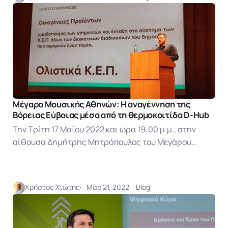
Μέγαρο Μουσικής Αθηνών: Η αναγέννηση της
Βόρειας Εύβοιας μέσα από τη θερμοκοιτίδα D-Hub
Την Τρίτη 17 Μαΐου 2022 και ώρα 19:00 μ.μ., στην
αίθουσα Δημήτρης Μητρόπουλος του Μεγάρου…
Χρήστος Χιώτης
Μαρ 21, 2022
Blog